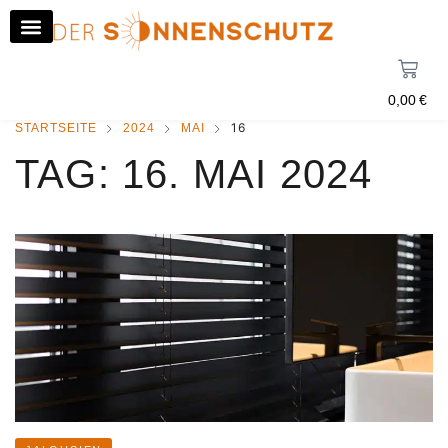
0,00
€
16
STARTSEITE
2024
MAI
TAG:
16. MAI 2024