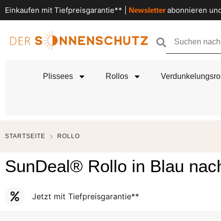
Einkaufen mit Tiefpreisgarantie** |
abonnieren und
Newsletter
Plissees
Rollos
Verdunkelungsro
STARTSEITE
ROLLO
SunDeal® Rollo in Blau nac
Jetzt mit Tiefpreisgarantie**