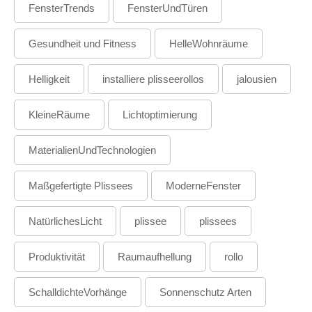
FensterTrends
FensterUndTüren
Gesundheit und Fitness
HelleWohnräume
Helligkeit
installiere plisseerollos
jalousien
KleineRäume
Lichtoptimierung
MaterialienUndTechnologien
Maßgefertigte Plissees
ModerneFenster
NatürlichesLicht
plissee
plissees
Produktivität
Raumaufhellung
rollo
SchalldichteVorhänge
Sonnenschutz Arten