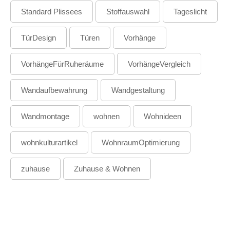
Standard Plissees
Stoffauswahl
Tageslicht
TürDesign
Türen
Vorhänge
VorhängeFürRuheräume
VorhängeVergleich
Wandaufbewahrung
Wandgestaltung
Wandmontage
wohnen
Wohnideen
wohnkulturartikel
WohnraumOptimierung
zuhause
Zuhause & Wohnen