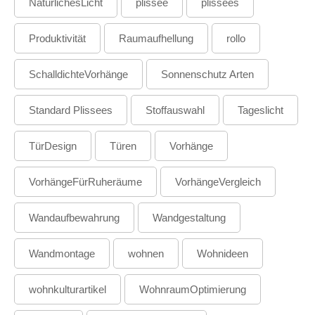
NatürlichesLicht
plissee
plissees
Produktivität
Raumaufhellung
rollo
SchalldichteVorhänge
Sonnenschutz Arten
Standard Plissees
Stoffauswahl
Tageslicht
TürDesign
Türen
Vorhänge
VorhängeFürRuheräume
VorhängeVergleich
Wandaufbewahrung
Wandgestaltung
Wandmontage
wohnen
Wohnideen
wohnkulturartikel
WohnraumOptimierung