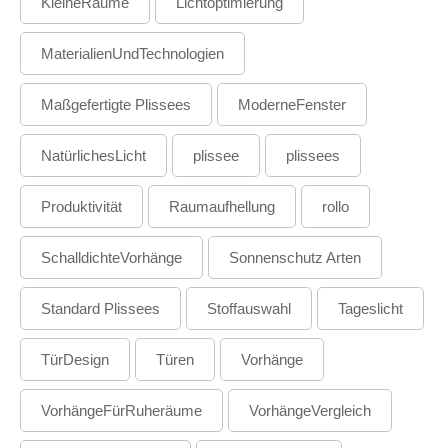
KleineRäume
Lichtoptimierung
MaterialienUndTechnologien
Maßgefertigte Plissees
ModerneFenster
NatürlichesLicht
plissee
plissees
Produktivität
Raumaufhellung
rollo
SchalldichteVorhänge
Sonnenschutz Arten
Standard Plissees
Stoffauswahl
Tageslicht
TürDesign
Türen
Vorhänge
VorhängeFürRuheräume
VorhängeVergleich