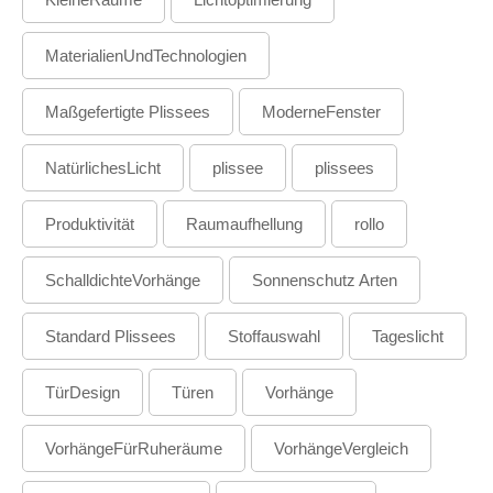
MaterialienUndTechnologien
Maßgefertigte Plissees
ModerneFenster
NatürlichesLicht
plissee
plissees
Produktivität
Raumaufhellung
rollo
SchalldichteVorhänge
Sonnenschutz Arten
Standard Plissees
Stoffauswahl
Tageslicht
TürDesign
Türen
Vorhänge
VorhängeFürRuheräume
VorhängeVergleich