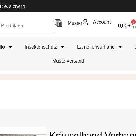
 5€ sichern.
Account
0
Muster
0,00
€
llo
Insektenschutz
Lamellenvorhang
Musterversand
Kräuselband Vorhan