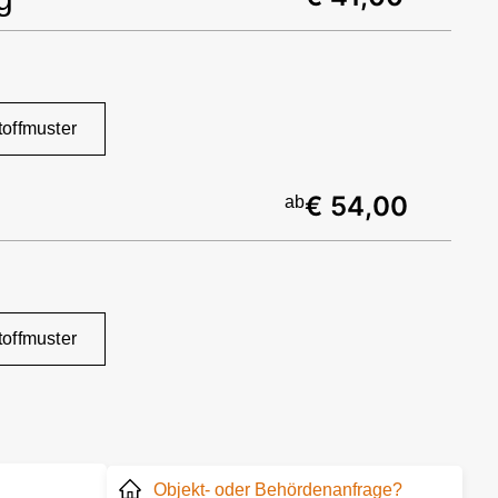
toffmuster
€ 54,00
ab
toffmuster
Objekt- oder Behördenanfrage?