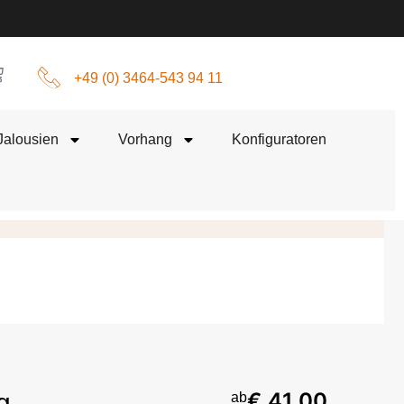
+49 (0) 3464-543 94 11
Jalousien
Vorhang
Konfiguratoren
g
€ 41,00
ab