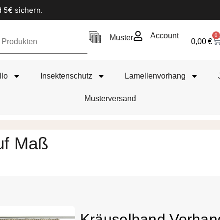
 5€ sichern.
Account
0
Muster
0,00
€
llo
Insektenschutz
Lamellenvorhang
Musterversand
uf Maß
Kräuselband Vorhan