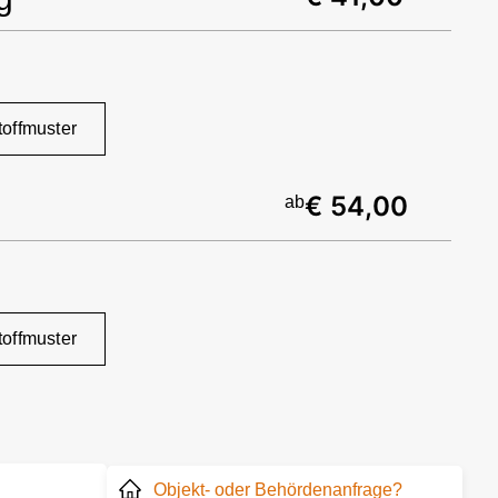
toffmuster
€ 54,00
ab
toffmuster
Objekt- oder Behördenanfrage?