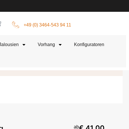
+49 (0) 3464-543 94 11
Jalousien
Vorhang
Konfiguratoren
g
€ 41,00
ab