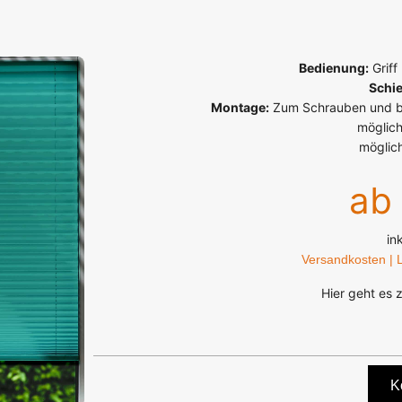
Bedienung:
Griff
Schi
Montage:
Zum Schrauben und bo
möglich
möglic
ab
in
Versandkosten | L
Hier geht es 
K