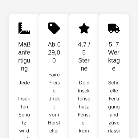
Maß
Ab €
4,7 /
5–7
anfe
29,0
5
Wer
rtigu
0
Ster
ktag
ng
ne
e
Faire
Jede
Preis
Dein
Schn
r
e
Insek
elle
Insek
direk
tensc
Ferti
ten
t
hutz
gung
Schu
vom
Fenst
und
tz
Herst
er
zuve
wird
eller
kom
rlässi