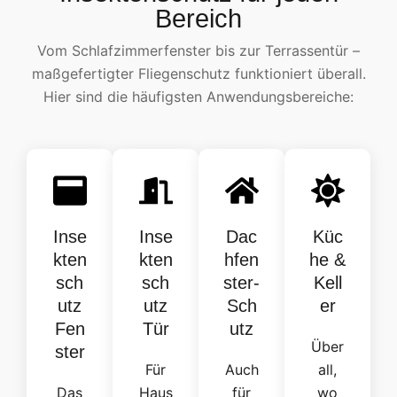
Bereich
Vom Schlafzimmerfenster bis zur Terrassentür –
maßgefertigter Fliegenschutz funktioniert überall.
Hier sind die häufigsten Anwendungsbereiche:
Inse
Inse
Dac
Küc
kten
kten
hfen
he &
sch
sch
ster-
Kell
utz
utz
Sch
er
Fen
Tür
utz
Über
ster
Für
Auch
all,
Das
Haus
für
wo