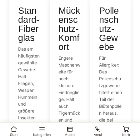
Stan
Mück
Polle
dard-
ensc
nsch
Fiber
hutz-
utz-
glas
Komf
Gew
ort
ebe
Das am
häufigsten
Engere
Für
gewählte
Maschenw
Allergiker:
Gewebe.
eite für
Das
Hält
noch
Pollenschu
Fliegen,
kleinere
tzgewebe
Wespen,
Eindringlin
filtert einen
Hummeln
ge. Hält
Teil der
und
auch
Blütenpolle
größere
Tigermück
n heraus,
Insekten
en und
die bei
zuverlässi
winzige
offenem
g draußen.
Trauermüc
Fenster ins
Start
Kategorien
Muster
Anruf
Korb
Leicht,