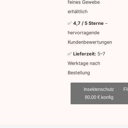
feines Gewebe
erhältlich
✅
4,7 / 5 Sterne
–
hervorragende
Kundenbewertungen
✅
Lieferzeit:
5–7
Werktage nach
Bestellung
Insektenschutzrollo a
Fl
80,00 € konfigurieren