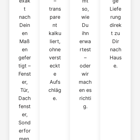
exak
–
mt
ge
t
trans
so,
Liefe
nach
pare
wie
rung
Dein
nt
Du
direk
en
kalku
ihn
t zu
Maß
liert,
erwa
Dir
en
ohne
rtest
nach
gefer
verst
–
Haus
tigt –
eckt
oder
e.
Fenst
e
wir
er,
Aufs
mach
Tür,
chläg
en es
Dach
e.
richti
fenst
g.
er,
Sond
erfor
men.