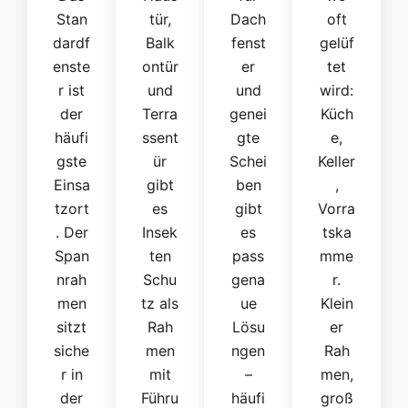
Stan
tür,
Dach
oft
dardf
Balk
fenst
gelüf
enste
ontür
er
tet
r ist
und
und
wird:
der
Terra
genei
Küch
häufi
ssent
gte
e,
gste
ür
Schei
Keller
Einsa
gibt
ben
,
tzort
es
gibt
Vorra
. Der
Insek
es
tska
Span
ten
pass
mme
nrah
Schu
gena
r.
men
tz als
ue
Klein
sitzt
Rah
Lösu
er
siche
men
ngen
Rah
r in
mit
–
men,
der
Führu
häufi
groß