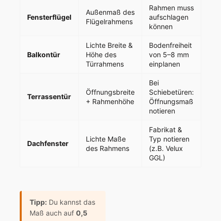
Rahmen muss
Außenmaß des
Fensterflügel
aufschlagen
Flügelrahmens
können
Lichte Breite &
Bodenfreiheit
Balkontür
Höhe des
von 5–8 mm
Türrahmens
einplanen
Bei
Öffnungsbreite
Schiebetüren:
Terrassentür
+ Rahmenhöhe
Öffnungsmaß
notieren
Fabrikat &
Lichte Maße
Typ notieren
Dachfenster
des Rahmens
(z.B. Velux
GGL)
Tipp:
Du kannst das
Maß auch auf
0,5