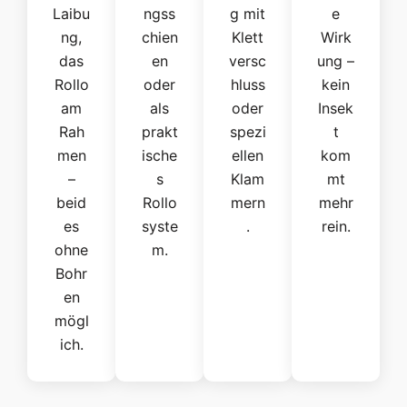
Laibu
ngss
g mit
e
ng,
chien
Klett
Wirk
das
en
versc
ung –
Rollo
oder
hluss
kein
am
als
oder
Insek
Rah
prakt
spezi
t
men
ische
ellen
kom
–
s
Klam
mt
beid
Rollo
mern
mehr
es
syste
.
rein.
ohne
m.
Bohr
en
mögl
ich.