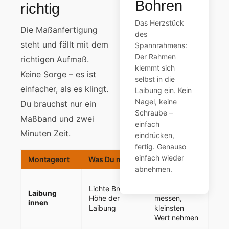
Bohren
richtig
Das Herzstück
Die Maßanfertigung
des
steht und fällt mit dem
Spannrahmens:
Der Rahmen
richtigen Aufmaß.
klemmt sich
Keine Sorge – es ist
selbst in die
einfacher, als es klingt.
Laibung ein. Kein
Nagel, keine
Du brauchst nur ein
Schraube –
Maßband und zwei
einfach
Minuten Zeit.
eindrücken,
fertig. Genauso
einfach wieder
Montageort
Was Du misst
Hinweis
abnehmen.
An drei
Lichte Breite &
Stellen
Laibung
Höhe der
messen,
innen
Laibung
kleinsten
Wert nehmen