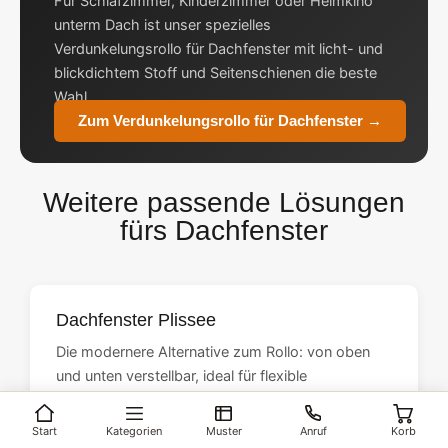
Für Schlafzimmer, Kinderzimmer oder Heimkino
unterm Dach ist unser spezielles
Verdunkelungsrollo für Dachfenster mit licht- und
blickdichtem Stoff und Seitenschienen die beste
Wahl.
Zum Verdunkelungsrollo für Dachfenster →
Weitere passende Lösungen
fürs Dachfenster
Dachfenster Plissee
Die modernere Alternative zum Rollo: von oben
und unten verstellbar, ideal für flexible
Lichtsteuerung.
Zum Dachfenster Plissee →
Start
Kategorien
Muster
Anruf
Korb