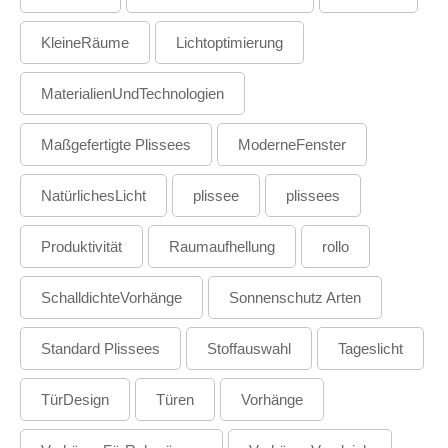
KleineRäume
Lichtoptimierung
MaterialienUndTechnologien
Maßgefertigte Plissees
ModerneFenster
NatürlichesLicht
plissee
plissees
Produktivität
Raumaufhellung
rollo
SchalldichteVorhänge
Sonnenschutz Arten
Standard Plissees
Stoffauswahl
Tageslicht
TürDesign
Türen
Vorhänge