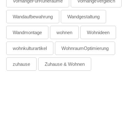
VorhängeFürRuheräume
VorhängeVergleich
Wandaufbewahrung
Wandgestaltung
Wandmontage
wohnen
Wohnideen
wohnkulturartikel
WohnraumOptimierung
zuhause
Zuhause & Wohnen